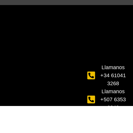
Llamanos
+34 61041
3268
Llamanos
+507 6353
6349
Todos los derechos Reservados ©
Politica de Cookies
2024. Sugarbooger Media /
GastroMarketing