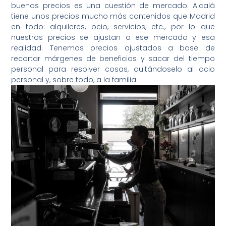
buenos precios es una cuestión de mercado. Alcalá
tiene unos precios mucho más contenidos que Madrid
en todo: alquileres, ocio, servicios, etc., por lo que
nuestros precios se ajustan a ese mercado y esa
realidad. Tenemos precios ajustados a base de
recortar márgenes de beneficios y sacar del tiempo
personal para resolver cosas, quitándoselo al ocio
personal y, sobre todo, a la familia.