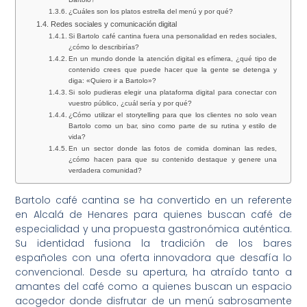
¿Cuáles son los platos estrella del menú y por qué?
Redes sociales y comunicación digital
Si Bartolo café cantina fuera una personalidad en redes sociales,
¿cómo lo describirías?
En un mundo donde la atención digital es efímera, ¿qué tipo de
contenido crees que puede hacer que la gente se detenga y
diga: «Quiero ir a Bartolo»?
Si solo pudieras elegir una plataforma digital para conectar con
vuestro público, ¿cuál sería y por qué?
¿Cómo utilizar el storytelling para que los clientes no solo vean
Bartolo como un bar, sino como parte de su rutina y estilo de
vida?
En un sector donde las fotos de comida dominan las redes,
¿cómo hacen para que su contenido destaque y genere una
verdadera comunidad?
Bartolo café cantina se ha convertido en un referente
en Alcalá de Henares para quienes buscan café de
especialidad y una propuesta gastronómica auténtica.
Su identidad fusiona la tradición de los bares
españoles con una oferta innovadora que desafía lo
convencional. Desde su apertura, ha atraído tanto a
amantes del café como a quienes buscan un espacio
acogedor donde disfrutar de un menú sabrosamente