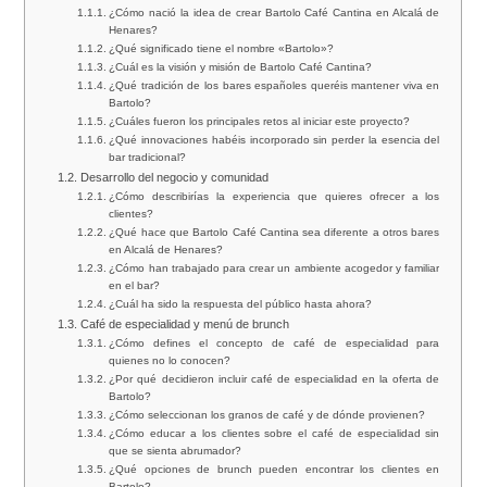
¿Cómo nació la idea de crear Bartolo Café Cantina en Alcalá de
Henares?
¿Qué significado tiene el nombre «Bartolo»?
¿Cuál es la visión y misión de Bartolo Café Cantina?
¿Qué tradición de los bares españoles queréis mantener viva en
Bartolo?
¿Cuáles fueron los principales retos al iniciar este proyecto?
¿Qué innovaciones habéis incorporado sin perder la esencia del
bar tradicional?
Desarrollo del negocio y comunidad
¿Cómo describirías la experiencia que quieres ofrecer a los
clientes?
¿Qué hace que Bartolo Café Cantina sea diferente a otros bares
en Alcalá de Henares?
¿Cómo han trabajado para crear un ambiente acogedor y familiar
en el bar?
¿Cuál ha sido la respuesta del público hasta ahora?
Café de especialidad y menú de brunch
¿Cómo defines el concepto de café de especialidad para
quienes no lo conocen?
¿Por qué decidieron incluir café de especialidad en la oferta de
Bartolo?
¿Cómo seleccionan los granos de café y de dónde provienen?
¿Cómo educar a los clientes sobre el café de especialidad sin
que se sienta abrumador?
¿Qué opciones de brunch pueden encontrar los clientes en
Bartolo?