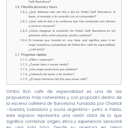
Café Barcelona?
Filosofía personal y futuro
¿Qué disfrutas más del día a día en Ombú Café Barcelona: la
barra, el tostador o la conexión con el consumidor?
¿Qué valor le das a la confianza que han construido con clientes
y vecinos cercanos?
¿Cómo imaginas la evolución de Ombú Café Barcelona en los
próximos años como proyecto social y cafetero?
Si tuvieras que resumir en una frase qué significa para ti ser
mujer tostadora y propietaria de Ombú Bcn café de especialidad,
¿cuál sería?
Preguntas rápidas
¿Filtro o espresso?
¿Tueste claro o tueste medio?
¿Una mujer productora que admires?
¿Cafetería de barrio o de destino?
¿El mejor momento del día para tomar café?
Ombú Bcn café de especialidad es una de las
propuestas más coherentes y con propósito dentro de
la escena cafetera de Barcelona. Fundada por Chantal
—barista, tostadora y socia argentina— junto a Pablo,
este espacio representa una visión clara de lo que
significa combinar origen, ética y experiencia sensorial
en una sola taza. Desde su apertura en plena