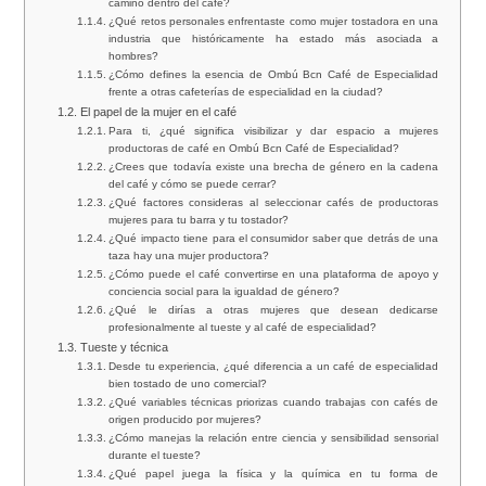
camino dentro del café?
¿Qué retos personales enfrentaste como mujer tostadora en una
industria que históricamente ha estado más asociada a
hombres?
¿Cómo defines la esencia de Ombú Bcn Café de Especialidad
frente a otras cafeterías de especialidad en la ciudad?
El papel de la mujer en el café
Para ti, ¿qué significa visibilizar y dar espacio a mujeres
productoras de café en Ombú Bcn Café de Especialidad?
¿Crees que todavía existe una brecha de género en la cadena
del café y cómo se puede cerrar?
¿Qué factores consideras al seleccionar cafés de productoras
mujeres para tu barra y tu tostador?
¿Qué impacto tiene para el consumidor saber que detrás de una
taza hay una mujer productora?
¿Cómo puede el café convertirse en una plataforma de apoyo y
conciencia social para la igualdad de género?
¿Qué le dirías a otras mujeres que desean dedicarse
profesionalmente al tueste y al café de especialidad?
Tueste y técnica
Desde tu experiencia, ¿qué diferencia a un café de especialidad
bien tostado de uno comercial?
¿Qué variables técnicas priorizas cuando trabajas con cafés de
origen producido por mujeres?
¿Cómo manejas la relación entre ciencia y sensibilidad sensorial
durante el tueste?
¿Qué papel juega la física y la química en tu forma de