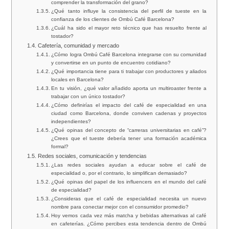
comprender la transformación del grano?
¿Qué tanto influye la consistencia del perfil de tueste en la
confianza de los clientes de Ombú Café Barcelona?
¿Cuál ha sido el mayor reto técnico que has resuelto frente al
tostador?
Cafetería, comunidad y mercado
¿Cómo logra Ombú Café Barcelona integrarse con su comunidad
y convertirse en un punto de encuentro cotidiano?
¿Qué importancia tiene para ti trabajar con productores y aliados
locales en Barcelona?
En tu visión, ¿qué valor añadido aporta un multiroaster frente a
trabajar con un único tostador?
¿Cómo definirías el impacto del café de especialidad en una
ciudad como Barcelona, donde conviven cadenas y proyectos
independientes?
¿Qué opinas del concepto de “carreras universitarias en café”?
¿Crees que el tueste debería tener una formación académica
formal?
Redes sociales, comunicación y tendencias
¿Las redes sociales ayudan a educar sobre el café de
especialidad o, por el contrario, lo simplifican demasiado?
¿Qué opinas del papel de los influencers en el mundo del café
de especialidad?
¿Consideras que el café de especialidad necesita un nuevo
nombre para conectar mejor con el consumidor promedio?
Hoy vemos cada vez más matcha y bebidas alternativas al café
en cafeterías. ¿Cómo percibes esta tendencia dentro de Ombú