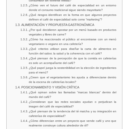
consumidor sin volverse elitista?
¿Cómo ven el futuro del café de especialidad en un entorno
donde el consumo tradicional sigue siendo mayoritario?
¿Qué riesgos identifican en la forma en que algunos proyectos
definen el café de especialidad solo como “marketing”?
ALIMENTACIÓN Y PROPUESTA GASTRONÓMICA
¿Por qué decidieron apostar por un menú basado en productos
vegetales y libres de carne?
¿Cómo ha reaccionado el público al encontrarse con un menú
vegetariano o vegano en una cafetería?
¿Qué criterios utilizan para diseñar la carta de alimentos en
función del sabor, la salud y la coherencia con el café?
¿Qué piensan de la percepción de que la comida en cafeterías
es solo un acompañante del café?
¿Qué papel juega la sostenibilidad en la elección de ingredientes
para el menú?
¿Creen que el vegetarianismo les ayuda a diferenciarse dentro
de la escena de cafeterías locales?
POSICIONAMIENTO Y VISIÓN CRÍTICA
¿Qué opinan sobre las llamadas “marcas blancas” dentro del
mundo del café?
¿Consideran que las redes sociales ayudan o perjudican la
imagen del café de especialidad?
¿Qué piensan de la tendencia del té matcha y su integración en
cafeterías de especialidad?
¿Cómo diferencian entre un proyecto que vende café y uno que
realmente construye cultura alrededor de él?