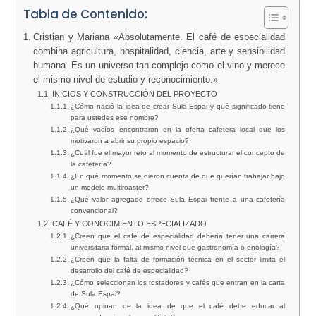
Tabla de Contenido:
Cristian y Mariana «Absolutamente. El café de especialidad
combina agricultura, hospitalidad, ciencia, arte y sensibilidad
humana. Es un universo tan complejo como el vino y merece
el mismo nivel de estudio y reconocimiento.»
INICIOS Y CONSTRUCCIÓN DEL PROYECTO
¿Cómo nació la idea de crear Sula Espai y qué significado tiene
para ustedes ese nombre?
¿Qué vacíos encontraron en la oferta cafetera local que los
motivaron a abrir su propio espacio?
¿Cuál fue el mayor reto al momento de estructurar el concepto de
la cafetería?
¿En qué momento se dieron cuenta de que querían trabajar bajo
un modelo multiroaster?
¿Qué valor agregado ofrece Sula Espai frente a una cafetería
convencional?
CAFÉ Y CONOCIMIENTO ESPECIALIZADO
¿Creen que el café de especialidad debería tener una carrera
universitaria formal, al mismo nivel que gastronomía o enología?
¿Creen que la falta de formación técnica en el sector limita el
desarrollo del café de especialidad?
¿Cómo seleccionan los tostadores y cafés que entran en la carta
de Sula Espai?
¿Qué opinan de la idea de que el café debe educar al