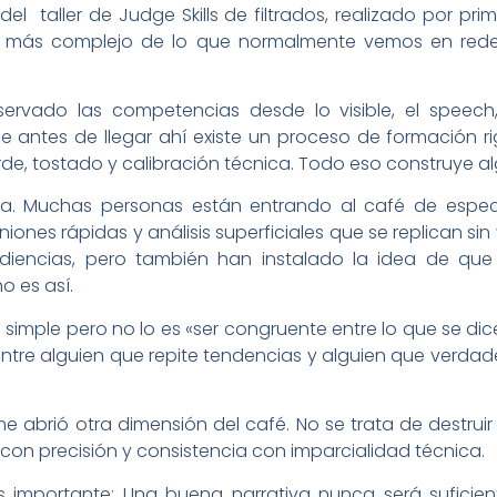
 del taller de Judge Skills de filtrados, realizado por p
ás complejo de lo que normalmente vemos en redes 
vado las competencias desde lo visible, el speech, l
 antes de llegar ahí existe un proceso de formación ri
rde, tostado y calibración técnica. Todo eso construye alg
sputa. Muchas personas están entrando al café de espec
iones rápidas y análisis superficiales que se replican sin
iencias, pero también han instalado la idea de que
o es así.
e simple pero no lo es «ser congruente entre lo que se dice
entre alguien que repite tendencias y alguien que verda
abrió otra dimensión del café. No se trata de destruir u
con precisión y consistencia con imparcialidad técnica.
s importante: Una buena narrativa nunca será suficient