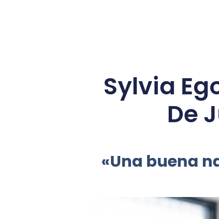
Sylvia Ego
De J
«Una buena nar