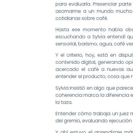
para evaluarla. Presenciar parte
asomarme a un mundo mucho m
cotidianas sobre café.
Hasta ese momento había obser
escuchando a Sylvia entendí que
sensorial, barismo, agua, café ve
Y el criterio, hoy, está en di
contenido digital, generando opin
acercado el café a nuevas aud
entender el producto, cosa que n
Sylvia insistió en algo que parec
coherencia marca la diferencia 
la taza.
Entender cómo trabaja un juez me 
del gremio, evaluando ejecución 
Y ahí estuvo el aprendizaje má