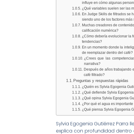
influye en cómo algunas person
¿Qué variables suelen ser las m
En Judge Skills de filtrados se
siendo uno de los factores más
Muchas creadores de contenido p
calificación numérica?
¿Cómo debería evolucionar la f
tendencias?
En un momento donde la intelige
de reemplazar dentro del café?
¿Crees que las competencias
narrativa?
Después de años trabajando en
café filtrado?
Preguntas y respuestas rápidas
¿Quién es Sylvia Egogenia Gutié
¿Qué defiende Sylvia Egogenia G
¿Qué opina Sylvia Egogenia Guti
¿Por qué el agua es importante
¿Qué piensa Sylvia Egogenia Guti
Sylvia Egogenia Gutiérrez Parr
explica con profundidad dentro de