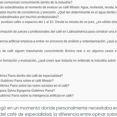
as comunican conocimiento dentro de la industria?
ás subestimadas al momento de evaluar un café filtrado: Agua, molienda, receta, t
 habla mucho de consistencia y precisión. ¿Qué tan determinante es el agua dentro
 subestimados por muchos profesionales?
untúan cafés o espacios del 1 al 10. Desde la mirada de un juez, ¿es válido simp
ormación de jueces y profesionales del café en Latinoamérica para construir una 
ncia artificial empieza a entrar en procesos de análisis y estandarización, ¿qué 
 de café siguen impulsando conocimiento técnico real o en algunos casos e
 formación y evaluación, ¿qué crees que todavía no entiende la industria sobre 
rrez Parra dentro del café de especialidad?
utiérrez Parra sobre el café filtrado?
érrez Parra sobre las redes sociales en el café?
 para Sylvia Egogenia Gutiérrez Parra?
érrez Parra sobre la inteligencia artificial en café?
a llegó en un momento donde personalmente necesitaba e
l café de especialidad, la diferencia entre opinar sobre