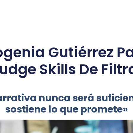
genia Gutiérrez Pa
udge Skills De Filt
rativa nunca será suficient
sostiene lo que promete»